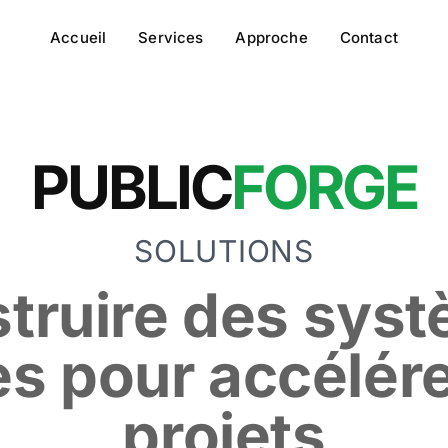
Accueil
Services
Approche
Contact
PUBLIC
FORGE
SOLUTIONS
truire des sys
es pour accélér
projets