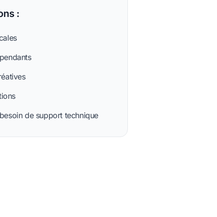
ns :
cales
épendants
réatives
tions
 besoin de support technique