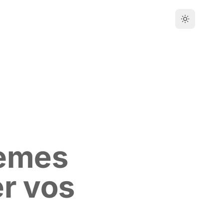
tèmes
er vos