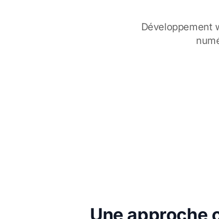
Développement we
numér
Une approche o